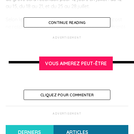
au 15, du 18 au 21, et du 25 au 28 juillet.
Selon les employés, la compagnie irlandaise low cost
CONTINUE READING
ne respecterait pas les Codes du travail des différents
pays, en particulier concernant la rémunération
ADVERTISEMENT
minimale. Les conditions de travail se dégradent et
entraînent donc une série de grèves en France, en
Belgique, au Portugal, en Italie et en Espagne.
VOUS AIMEREZ PEUT-ÊTRE
SUJETS ASSOCIÉS:
AÉROPORTS
GRÈVES
RYANAIR
UNE
Français en Espagne
CLIQUEZ POUR COMMENTER
ADVERTISEMENT
DERNIERS
ARTICLES