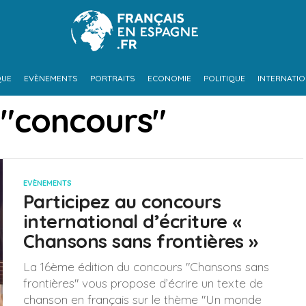
QUE
EVÈNEMENTS
PORTRAITS
ECONOMIE
POLITIQUE
INTERNATI
 "concours"
EVÈNEMENTS
Participez au concours
international d’écriture «
Chansons sans frontières »
La 16ème édition du concours "Chansons sans
frontières" vous propose d’écrire un texte de
chanson en français sur le thème "Un monde