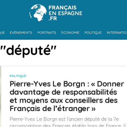
QUE
EVÈNEMENTS
PORTRAITS
ECONOMIE
POLITIQUE
INTERNATI
 "député"
POLITIQUE
Pierre-Yves Le Borgn : « Donner
davantage de responsabilités
et moyens aux conseillers des
Français de l’étranger »
Pierre-Yves Le Borgn est l’ancien député de la 7e
circonscription des Français établis hors de France. Il