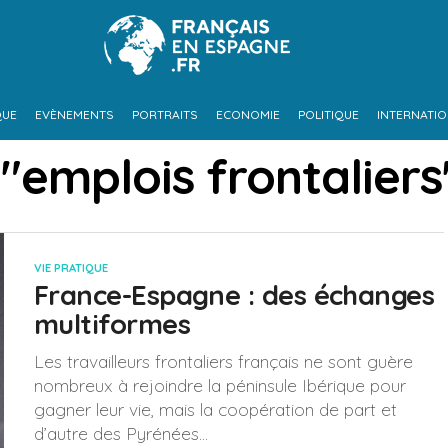
QUE
EVÈNEMENTS
PORTRAITS
ECONOMIE
POLITIQUE
INTERNATI
"emplois frontaliers
VIE PRATIQUE
France-Espagne : des échanges
multiformes
Les travailleurs frontaliers français ne sont guère
nombreux à rejoindre la péninsule Ibérique pour
gagner leur vie, mais la coopération de part et
d’autre des Pyrénées...