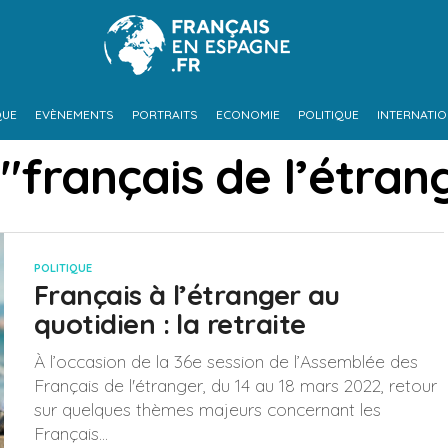
QUE
EVÈNEMENTS
PORTRAITS
ECONOMIE
POLITIQUE
INTERNATI
"français de l’étran
POLITIQUE
Français à l’étranger au
quotidien : la retraite
À l’occasion de la 36e session de l’Assemblée des
Français de l'étranger, du 14 au 18 mars 2022, retour
sur quelques thèmes majeurs concernant les
Français...