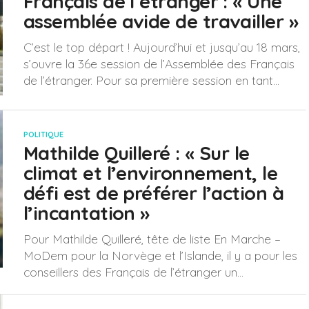
Français de l’étranger : « Une
assemblée avide de travailler »
C’est le top départ ! Aujourd’hui et jusqu’au 18 mars,
s’ouvre la 36e session de l’Assemblée des Français
de l’étranger. Pour sa première session en tant...
POLITIQUE
Mathilde Quilleré : « Sur le
climat et l’environnement, le
défi est de préférer l’action à
l’incantation »
Pour Mathilde Quilleré, tête de liste En Marche –
MoDem pour la Norvège et l’Islande, il y a pour les
conseillers des Français de l’étranger un...