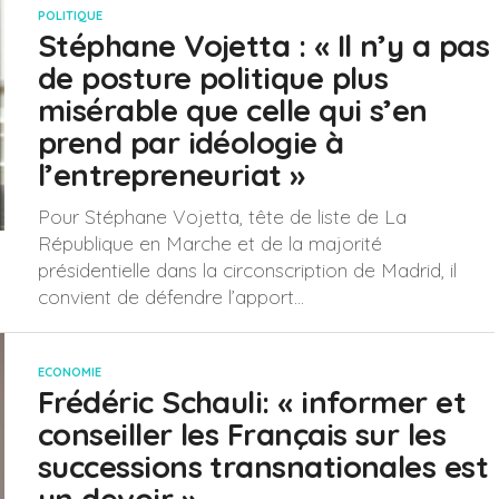
POLITIQUE
Stéphane Vojetta : « Il n’y a pas
de posture politique plus
misérable que celle qui s’en
prend par idéologie à
l’entrepreneuriat »
Pour Stéphane Vojetta, tête de liste de La
République en Marche et de la majorité
présidentielle dans la circonscription de Madrid, il
convient de défendre l’apport...
ECONOMIE
Frédéric Schauli: « informer et
conseiller les Français sur les
successions transnationales est