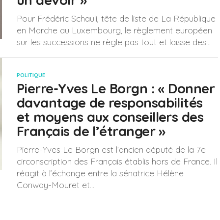
un devoir »
Pour Frédéric Schauli, tête de liste de La République
en Marche au Luxembourg, le règlement européen
sur les successions ne règle pas tout et laisse des...
POLITIQUE
Pierre-Yves Le Borgn : « Donner
davantage de responsabilités
et moyens aux conseillers des
Français de l’étranger »
Pierre-Yves Le Borgn est l’ancien député de la 7e
circonscription des Français établis hors de France. Il
réagit à l’échange entre la sénatrice Hélène
Conway-Mouret et...