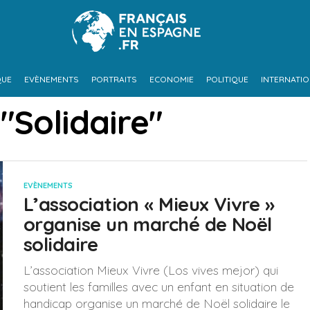
QUE
EVÈNEMENTS
PORTRAITS
ECONOMIE
POLITIQUE
INTERNATI
"Solidaire"
EVÈNEMENTS
L’association « Mieux Vivre »
organise un marché de Noël
solidaire
L’association Mieux Vivre (Los vives mejor) qui
soutient les familles avec un enfant en situation de
handicap organise un marché de Noël solidaire le