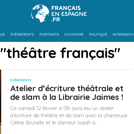
QUE
EVÈNEMENTS
PORTRAITS
ECONOMIE
POLITIQUE
INTERNATI
 "théâtre français"
EVÈNEMENTS
Atelier d’écriture théâtrale et
de slam à la Librairie Jaimes !
Ce samedi 12 février à 13h aura lieu un atelier
d’écriture de théâtre et de slam avec la chanteuse
Céline Brunelle et le slameur Isaiah à...