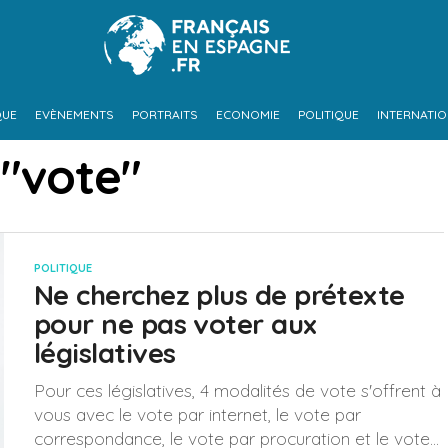
QUE
EVÈNEMENTS
PORTRAITS
ECONOMIE
POLITIQUE
INTERNATI
 "vote"
POLITIQUE
Ne cherchez plus de prétexte
pour ne pas voter aux
législatives
Pour ces législatives, 4 modalités de vote s'offrent à
vous avec le vote par internet, le vote par
correspondance, le vote par procuration et le vote...