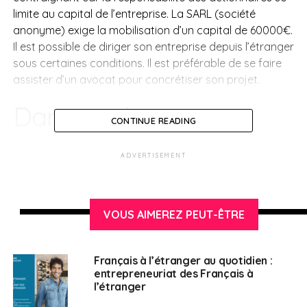
limite au capital de l’entreprise. La SARL (société
anonyme) exige la mobilisation d’un capital de 60000€.
Il est possible de diriger son entreprise depuis l’étranger
sous certaines conditions. Il est préférable de se faire
assister d’un avocat pour concrétiser son projet.
Dans quels secteurs
CONTINUE READING
investir
ADVERTISEMENT
Avec l’essor du numérique, il peut être pertinent
d’investir dans les applications pour les dispositifs
mobiles, la maintenance du high-tech, le e-commerce…
VOUS AIMEREZ PEUT-ÊTRE
Barcelone est l’une des plus importantes «smart city»
européennes, les opportunités d’investissement dans
ce secteur sont réelles. Et bien sûr, la restauration et
Français à l’étranger au quotidien :
entrepreneuriat des Français à
l’hôtellerie sont des activités toujours aussi dynamiques
l’étranger
en Espagne. Les Français sont bien accueillis lorsqu’ils