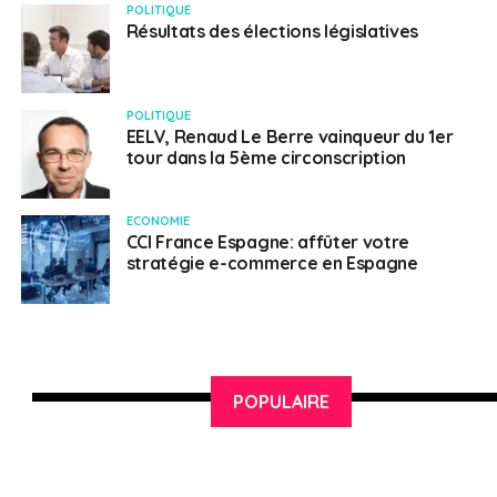
POLITIQUE
consulat très rapidement. Cela est fait en quelques
Résultats des élections législatives
jours. C’est donc purement une question d’amélioration
des « process »internes à l’administration publique, une
question de volonté politique. C’est ce que Roland
POLITIQUE
Lescure et moi poussons, avec beaucoup de force,
EELV, Renaud Le Berre vainqueur du 1er
depuis quelques mois voire des années.
tour dans la 5ème circonscription
FAE :
Roland Lescure, est-ce le Ministère de l’Intérieur
ECONOMIE
qui bloque ?
CCI France Espagne: affûter votre
stratégie e-commerce en Espagne
R.L. :
D’abord, il y a eu un certain nombre de progrès.
Dans certaines circonscriptions, comme la mienne, il n’y
a plus de double-comparution mais une seule. C’est-à-
dire que si vous demandez à ce que l’on vous renvoie
votre passeport par lettre recommandée, vous pouvez
POPULAIRE
l’avoir. In fine, on pourrait très bien avoir les mêmes
démarches à l’aller. Je connais beaucoup de Franco-
américains qui vivent aux Etats-Unis. Il suffit de
renvoyer son passeport par la poste avec un chèque