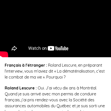
Français à l’étranger :
Roland Lescure, en préparant
l’interview, vous m’aviez dit « La dématérialisation, c’est
le combat de ma vie ». Pourquoi ?
Roland Lescure :
Oui. J’ai vécu dix ans à Montréal.
Quand je suis arrivé avec mon permis de conduire
français, j’ai pris rendez-vous avec la Société des
assurances automobiles du Québec et je suis sorti une