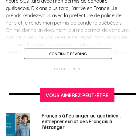
heure plus tard avec mon permis de conduire
québécois. Dix ans plus tard, j’arrive en France. Je
prends rendez-vous avec la préfecture de police de
Paris et je rends mon permis de conduire québécois.
On me donne un document qui me permet de conduire,
pas de louer une voiture et je ne reçois mon permis de
conduire français que deux mois plus tard ! Cela
montre bien l’ampleur de la tâche que nous avons pour
CONTINUE READING
toutes les démarches administratives notamment les
enjeux relatifs aux passeports. Ayant vécu ces petites
ADVERTISEMENT
difficultés administratives à Montréal, maintenant que
je suis élu des Français d’Amérique du Nord, je souhaite
porter ce combat pour les aider à simplifier leur vie
VOUS AIMEREZ PEUT-ÊTRE
quotidienne.
FAE :
Alexandre Holroyd, que se passe-t-il avec les
Français à l’étranger au quotidien :
passeports ? Nous avons fait une émission d’une heure
entrepreneuriat des Français à
le 12 février 2021 avec les Français du Royaume-Uni et
l’étranger
la question qui revenait le plus souvent était : “Au