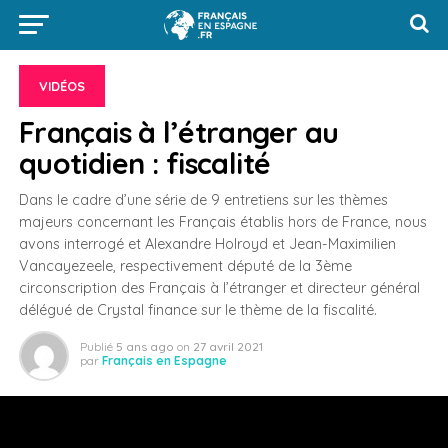
VIDÉOS
Français à l’étranger au
quotidien : fiscalité
Dans le cadre d’une série de 9 entretiens sur les thèmes
majeurs concernant les Français établis hors de France, nous
avons interrogé et Alexandre Holroyd et Jean-Maximilien
Vancayezeele, respectivement député de la 3ème
circonscription des Français à l’étranger et directeur général
délégué de Crystal finance sur le thème de la fiscalité.
Publié
5 ans ago
on
27 avril 2021
par
Français en Espagne