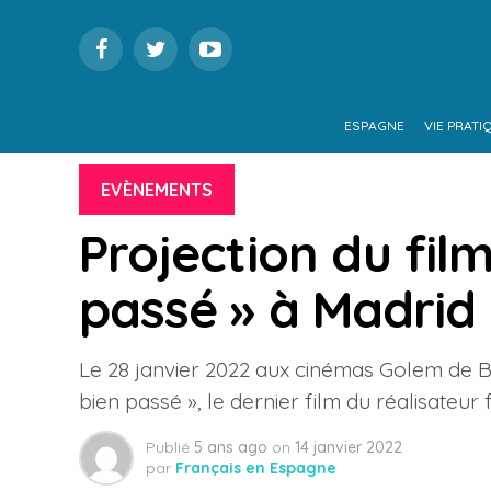
ESPAGNE
VIE PRATI
EVÈNEMENTS
Projection du film
passé » à Madrid 
Le 28 janvier 2022 aux cinémas Golem de Bi
bien passé », le dernier film du réalisateur
Publié
5 ans ago
on
14 janvier 2022
par
Français en Espagne