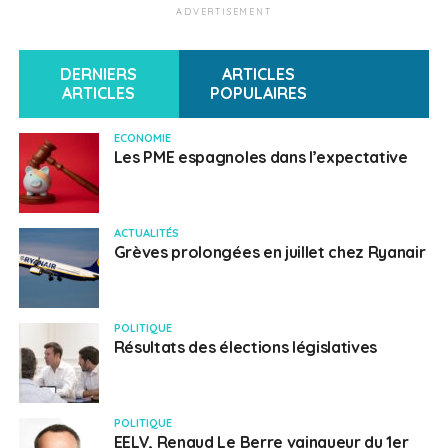
ADVERTISEMENT
Pour les plus de 16 ans (sur présentation d’une pièce
d’identité).
Vendredi 6 mai 2022,
DERNIERS
ARTICLES
Independance club, Madrid : C. de Atocha, 127, 28012
ARTICLES
POPULAIRES
Madrid, Espagne
17 euros
ECONOMIE
Les PME espagnoles dans l’expectative
SUJETS ASSOCIÉS:
CONCERT
UNE
VENDREDI SUR MER
ACTUALITÉS
Grèves prolongées en juillet chez Ryanair
Français en Espagne
POLITIQUE
Résultats des élections législatives
POLITIQUE
EELV, Renaud Le Berre vainqueur du 1er