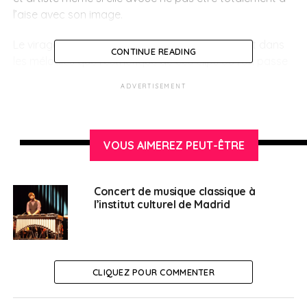
l’aise avec son image.
Le virage de Vendredi sur mer se ressent autant dans
CONTINUE READING
les mélodies que l’esthétique de ces clips où l’on passe
de couleurs pastels et acidulés à des teintes plus
ADVERTISEMENT
sombres révélant un univers plus froid, délaissant son
style juvénile. Cette esthétique est plus en adéquation
avec la femme qu’elle est devenue et cela s’avère
positif, affirme l’artiste.
VOUS AIMEREZ PEUT-ÊTRE
Dans la ballade
Le Lac
ou le déchirant
S’Il Est
, de son
dernier album, elle s’essaie aux mélodies plus
Concert de musique classique à
l’institut culturel de Madrid
construites et abandonnant le confort de sa poésie
slamée pour aller chercher des notes plus lyriques,
organisées et métalliques, pour créer un style plus
planant et mélancolique.
CLIQUEZ POUR COMMENTER
> Informations pratiques