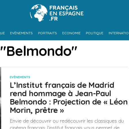
QUE
EVÈNEMENTS
PORTRAITS
ECONOMIE
POLITIQUE
INTERNATI
d "Belmondo"
EVÈNEMENTS
L’Institut français de Madrid
rend hommage à Jean-Paul
Belmondo : Projection de « Léon
Morin, prêtre »
Envie de découvrir ou redécouvrir les classiques du
cinéma français, l’institut français vous permet de