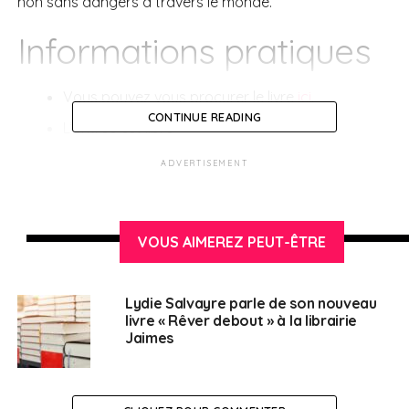
non sans dangers à travers le monde.
Informations pratiques
Vous pouvez vous procurer le livre
ici
.
CONTINUE READING
L’entrée est libre
ADVERTISEMENT
SUJETS ASSOCIÉS:
EMMANUEL RAZAVI
LIBRAIRIE JAIMES
UNE
VOUS AIMEREZ PEUT-ÊTRE
Français en Espagne
Lydie Salvayre parle de son nouveau
livre « Rêver debout » à la librairie
Jaimes