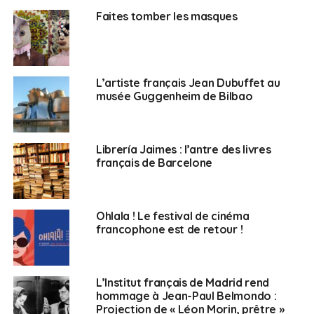
Site
Faites tomber les masques
Contact
L’artiste français Jean Dubuffet au
SUJETS ASSOCIÉS:
ALLIANCE FRANÇAISE
CULTURE
musée Guggenheim de Bilbao
EXPOSITION
UNE
Français en Espagne
Librería Jaimes : l’antre des livres
français de Barcelone
Ohlala ! Le festival de cinéma
francophone est de retour !
L’Institut français de Madrid rend
hommage à Jean-Paul Belmondo :
Projection de « Léon Morin, prêtre »