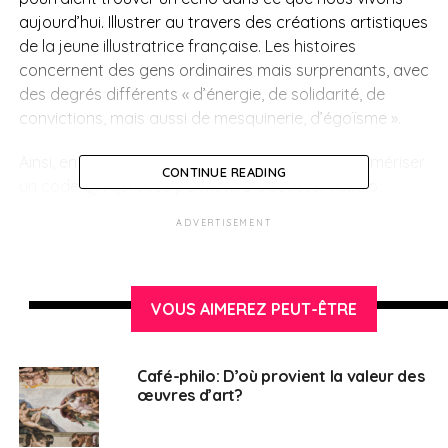
aujourd’hui. Illustrer au travers des créations artistiques
de la jeune illustratrice française. Les histoires
concernent des gens ordinaires mais surprenants, avec
des degrés différents « d’énergie, de solidarité, de
convictions, mais aussi de mesquinerie, d’
égoïsme
».
Ainsi, en visitant chaque image, vous pourrez numériser
CONTINUE READING
un code
QR
qui vous permettra d’écouter l’audio
français de l’histoire liée à cette illustration.
ADVERTISEMENT
L’exposition est ouverte dans l’établissement de
l’Alliance française de Madrid depuis
le
12 juillet, avec
entrée libre et gratuite, dans le respect des mesures de
VOUS AIMEREZ PEUT-ÊTRE
sécurité sanitaire.
Alliance française de Madrid
Café-philo: D’où provient la valeur des
œuvres d’art?
Cuesta de Santo Domingo, 13
28013 MADRID
Tel : 91 435 15 32 / 91 578 21 51