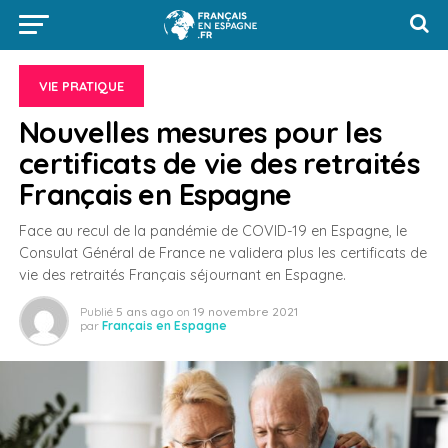
VIE PRATIQUE
Nouvelles mesures pour les
certificats de vie des retraités
Français en Espagne
Face au recul de la pandémie de COVID-19 en Espagne, le
Consulat Général de France ne validera plus les certificats de
vie des retraités Français séjournant en Espagne.
Publié
5 ans ago
on
19 novembre 2021
par
Français en Espagne