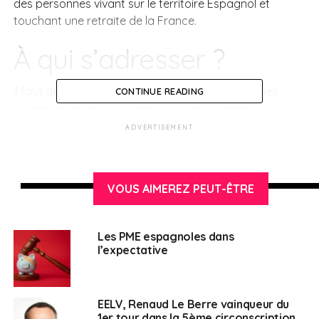
des personnes vivant sur le territoire Espagnol et
touchant une retraite de la France.
À qui s’adresser ?
Il faut de nouveau s’adresser aux autorités locales
CONTINUE READING
compétentes en la matière, à savoir : le Registro Civil,
l’Instituto Nacional de la Seguridad Social ou la Mairie
ADVERTISEMENT
de votre lieu de résidence.
Pour plus d’informations sur les certificats de vie,
VOUS AIMEREZ PEUT-ÊTRE
cliquez
ici
Les PME espagnoles dans
l’expectative
EELV, Renaud Le Berre vainqueur du
SUJETS ASSOCIÉS:
CERTIFICATS DE VIE
ESPAGNE
RETRAITE
1er tour dans la 5ème circonscription